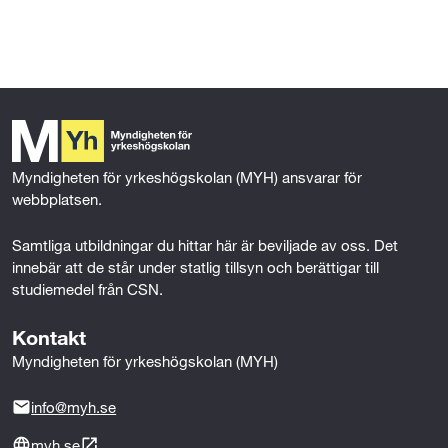
l
l
Myndigheten för yrkeshögskolan (MYH) ansvarar för 
webbplatsen.
Samtliga utbildningar du hittar här är beviljade av oss. Det 
innebär att de står under statlig tillsyn och berättigar till 
studiemedel från CSN.
Kontakt
Myndigheten för yrkeshögskolan (MYH)
info@myh.se
myh.se