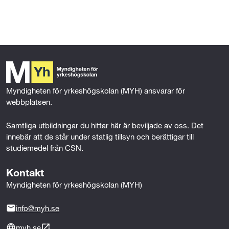
l
l
Myndigheten för yrkeshögskolan (MYH) ansvarar för 
webbplatsen.
Samtliga utbildningar du hittar här är beviljade av oss. Det 
innebär att de står under statlig tillsyn och berättigar till 
studiemedel från CSN.
Kontakt
Myndigheten för yrkeshögskolan (MYH)
info@myh.se
myh.se