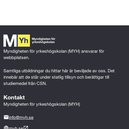
l
l
Myndigheten för yrkeshögskolan (MYH) ansvarar för 
webbplatsen.
Samtliga utbildningar du hittar här är beviljade av oss. Det 
innebär att de står under statlig tillsyn och berättigar till 
studiemedel från CSN.
Kontakt
Myndigheten för yrkeshögskolan (MYH)
info@myh.se
myh.se