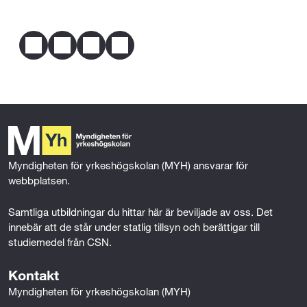
Telefon
0774-100 500
Fysik 1 (150p)
Dela
Mer om behörighet
Matematik 2 (100p)
F
T
L
E
a
w
i
m
Svenska 2 eller Svenska som andraspråk 2
c
i
n
a
(100p)
e
t
k
i
b
t
e
l
o
e
d
o
r
I
k
n
Myndigheten för yrkeshögskolan (MYH) ansvarar för 
webbplatsen.
Samtliga utbildningar du hittar här är beviljade av oss. Det 
innebär att de står under statlig tillsyn och berättigar till 
studiemedel från CSN.
Kontakt
Myndigheten för yrkeshögskolan (MYH)