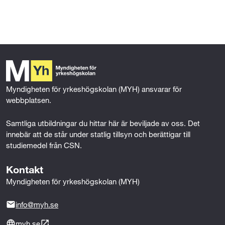
l
l
Myndigheten för yrkeshögskolan (MYH) ansvarar för 
webbplatsen.
Samtliga utbildningar du hittar här är beviljade av oss. Det 
innebär att de står under statlig tillsyn och berättigar till 
studiemedel från CSN.
Kontakt
Myndigheten för yrkeshögskolan (MYH)
info@myh.se
myh.se