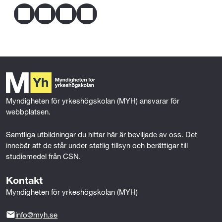
1 år heltid
Mer om behörighet
F
T
L
E
Typ av yrkeserfarenhet:
a
w
i
m
Yrkeslivserfarenhet på heltid motsvarande ett år efter
c
i
n
a
avslutade gymnasiestudier från tjänst inom Hotell-
e
t
k
i
b
t
e
l
och besöksnäringen eller närliggande tjänstesektor.
o
e
d
o
r
I
k
n
Myndigheten för yrkeshögskolan (MYH) ansvarar för 
webbplatsen.
Samtliga utbildningar du hittar här är beviljade av oss. Det 
innebär att de står under statlig tillsyn och berättigar till 
studiemedel från CSN.
Kontakt
Myndigheten för yrkeshögskolan (MYH)
info@myh.se