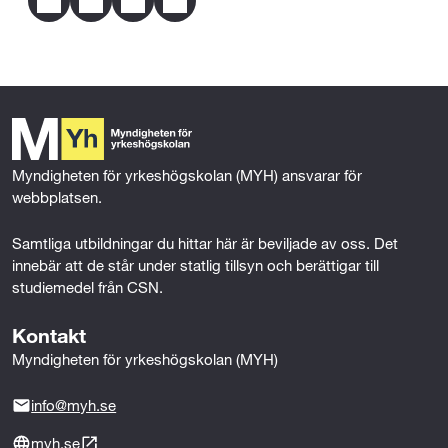
Matematik 2 (100p)
F
T
L
E
a
w
i
m
Svenska 1 eller Svenska som andraspråk 1
c
i
n
a
(100p)
e
t
k
i
b
t
e
l
o
e
d
o
r
I
k
n
Myndigheten för yrkeshögskolan (MYH) ansvarar för 
webbplatsen.
Samtliga utbildningar du hittar här är beviljade av oss. Det 
innebär att de står under statlig tillsyn och berättigar till 
studiemedel från CSN.
Kontakt
Myndigheten för yrkeshögskolan (MYH)
info@myh.se
myh.se