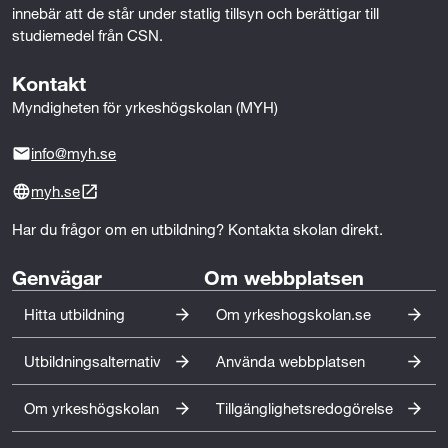
innebär att de står under statlig tillsyn och berättigar till 
r
studiemedel från CSN.
s
Kontakt
ä
Myndigheten för yrkeshögskolan (MYH)
l
info@myh.se
j
myh.se
n
Har du frågor om en utbildning? Kontakta skolan direkt.
i
Genvägar
Om webbplatsen
n
Hitta utbildning
Om yrkeshogskolan.se
g
Utbildningsalternativ
Använda webbplatsen
Om yrkeshögskolan
Tillgänglighetsredogörelse