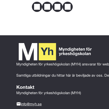
Mer om behörighet
Facebook
Twitter
LinkedIn
Email
---Eller---
Praktisk ellära (100p)
---Eller---
Fysik 1a (150p)
Myndigheten för yrkeshögskolan (MYH) ansvarar för web
---Eller---
Samtliga utbildningar du hittar här är beviljade av oss. Det
Kontakt
Teknik 1 (150p)
Myndigheten för yrkeshögskolan (MYH)
info@myh.se
---Eller---