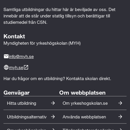
Psykologi 1 (50p)
Samtliga utbildningar du hittar här är beviljade av oss. Det 
innebär att de står under statlig tillsyn och berättigar till 
Social omsorg 1 (100p)
studiemedel från CSN.
Social omsorg 2 (100p)
Kontakt
Svenska 1 eller Svenska som andraspråk 1
Myndigheten för yrkeshögskolan (MYH)
(100p)
info@myh.se
Samhällskunskap 1a1 (50p)
myh.se
Gymnasiearbete med inriktning mot vård och
omsorg (100p)
Har du frågor om en utbildning? Kontakta skolan direkt.
Genvägar
Om webbplatsen
Yrkeserfarenhet
Hitta utbildning
Om yrkeshogskolan.se
Omfattning och längd:
1 år heltid
Utbildningsalternativ
Använda webbplatsen