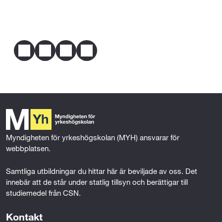
E-post
info@yhsky.se
erfarenhet eller på grund av någon annan 
Telefon
omständighet har förutsättningar att tillgodogöra 
010-5855850
dig utbildningen.
Dela
F
T
L
E
Mer om behörighet
a
w
i
m
c
i
n
a
e
t
k
i
b
t
e
l
o
e
d
o
r
I
k
n
Myndigheten för yrkeshögskolan (MYH) ansvarar för 
webbplatsen.
Samtliga utbildningar du hittar här är beviljade av oss. Det 
innebär att de står under statlig tillsyn och berättigar till 
studiemedel från CSN.
Kontakt