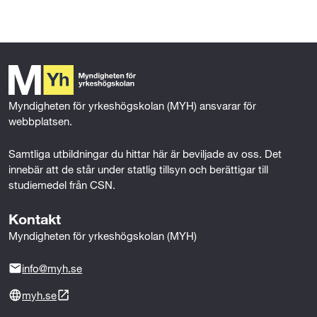
a
w
i
m
c
i
n
a
e
t
k
i
b
t
e
l
o
e
d
o
r
I
k
n
Myndigheten för yrkeshögskolan (MYH) ansvarar för 
webbplatsen.
Samtliga utbildningar du hittar här är beviljade av oss. Det 
innebär att de står under statlig tillsyn och berättigar till 
studiemedel från CSN.
Kontakt
Myndigheten för yrkeshögskolan (MYH)
info@myh.se
myh.se