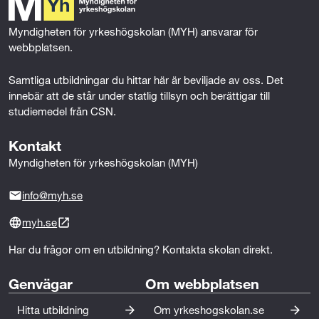
o
r
I
k
n
Myndigheten för yrkeshögskolan (MYH) ansvarar för 
webbplatsen.
Samtliga utbildningar du hittar här är beviljade av oss. Det 
innebär att de står under statlig tillsyn och berättigar till 
studiemedel från CSN.
Kontakt
Myndigheten för yrkeshögskolan (MYH)
info@myh.se
myh.se
Har du frågor om en utbildning? Kontakta skolan direkt.
Genvägar
Om webbplatsen
Hitta utbildning
Om yrkeshogskolan.se