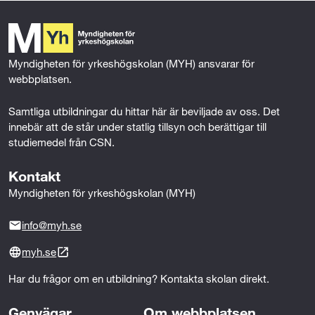
b
t
e
l
o
e
d
o
r
I
k
n
Myndigheten för yrkeshögskolan (MYH) ansvarar för 
webbplatsen.
Samtliga utbildningar du hittar här är beviljade av oss. Det 
innebär att de står under statlig tillsyn och berättigar till 
studiemedel från CSN.
Kontakt
Myndigheten för yrkeshögskolan (MYH)
info@myh.se
myh.se
Har du frågor om en utbildning? Kontakta skolan direkt.
Genvägar
Om webbplatsen