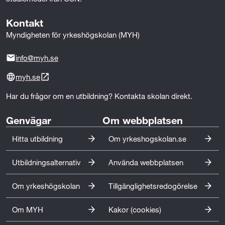
• Samordning – till exempel att ha koordinerat olika
Kontakt
arbetsmoment, hanterat beställningar eller haft
kontakt med kunder, leverantörer eller andra
Myndigheten för yrkeshögskolan (MYH)
yrkesgrupper.
info@myh.se
• Personalansvar – till exempel att ha introducerat nya
myh.se
medarbetare, hållit i arbetsmöten, eller varit ansvarig
för schemaläggning och bemanning.
Har du frågor om en utbildning? Kontakta skolan direkt.
• Ekonomi – till exempel att ha arbetat med inköp,
Genvägar
Om webbplatsen
offertförfrågningar, fakturering, eller haft budgetansvar
Hitta utbildning
Om yrkeshogskolan.se
för ett projekt eller en verksamhet.
Utbildningsalternativ
Använda webbplatsen
• Försäljning – till exempel att ha arbetat med
försäljning av produkter eller tjänster med
Om yrkeshögskolan
Tillgänglighetsredogörelse
kundkontakt. Det kan vara att ha gett rådgivning, tagit
emot beställningar eller ansvarat för butik eller
Om MYH
Kakor (cookies)
utställningsyta.