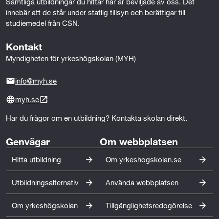
Samtliga utbildningar du hittar här är beviljade av oss. Det 
innebär att de står under statlig tillsyn och berättigar till 
Efterfrågan på kompetens inom mark och vatten är
studiemedel från CSN.
stor. Sverige står inför omfattande investeringar i
infrastruktur samt behov av nybyggnation och
Kontakt
underhåll av vatten- och avloppssystem. Samtidigt
Myndigheten för yrkeshögskolan (MYH)
väntas stora pensionsavgångar inom branschen. Detta
skapar ett långsiktigt behov av byggnadsingenjörer
info@myh.se
med kompetens inom mark, VA och anläggning.
Utbildningen ger därför goda förutsättningar för
myh.se
etablering på arbetsmarknaden.
Har du frågor om en utbildning? Kontakta skolan direkt.
Genvägar
Om webbplatsen
Hitta utbildning
Om yrkeshogskolan.se
Utbildningsalternativ
Använda webbplatsen
Om yrkeshögskolan
Tillgänglighetsredogörelse