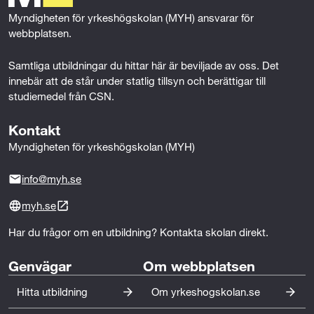
k
n
Myndigheten för yrkeshögskolan (MYH) ansvarar för 
webbplatsen.
Samtliga utbildningar du hittar här är beviljade av oss. Det 
innebär att de står under statlig tillsyn och berättigar till 
studiemedel från CSN.
Kontakt
Myndigheten för yrkeshögskolan (MYH)
info@myh.se
myh.se
Har du frågor om en utbildning? Kontakta skolan direkt.
Genvägar
Om webbplatsen
Hitta utbildning
Om yrkeshogskolan.se