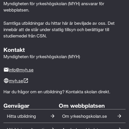
k
n
Myndigheten för yrkeshögskolan (MYH) ansvarar för 
webbplatsen.
Samtliga utbildningar du hittar här är beviljade av oss. Det 
innebär att de står under statlig tillsyn och berättigar till 
studiemedel från CSN.
Kontakt
Myndigheten för yrkeshögskolan (MYH)
info@myh.se
myh.se
Har du frågor om en utbildning? Kontakta skolan direkt.
Genvägar
Om webbplatsen
Hitta utbildning
Om yrkeshogskolan.se