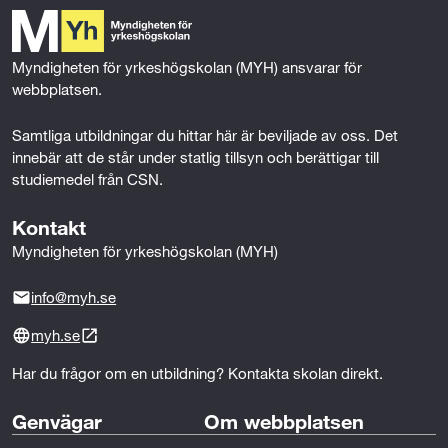
o
e
d
att du kan behöva ett utdrag från belastningsregistret
o
r
I
när du söker din LIA-plats.
k
n
Myndigheten för yrkeshögskolan (MYH) ansvarar för 
Kvalitetsauktoriserad
webbplatsen.
Vi är en av få yrkeshögskolor som är
kvalitetsauktoriserade. Vilket är en trygghet för dig
Samtliga utbildningar du hittar här är beviljade av oss. Det 
som studerar här.
innebär att de står under statlig tillsyn och berättigar till 
studiemedel från CSN.
Nära samarbete med branschen
Kontakt
Medieinstitutet har ett tätt samarbete med några av
Myndigheten för yrkeshögskolan (MYH)
branschens främsta föreläsare och lärare. Det sitter
även flera välkända företag med i utbildningens
info@myh.se
ledningsgrupp.
myh.se
Kostnadsfri och CSN-berättigad
Det kostar inget att gå utbildningen men eventuella
Har du frågor om en utbildning? Kontakta skolan direkt.
utgifter för läroböcker och eventuella utgifter för
Genvägar
Om webbplatsen
licenser kan förekomma. Utbildning berättigar till både
lån och stöd från Centrala Studiestödsnämden (CSN).