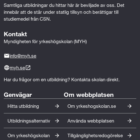
Samtliga utbildningar du hittar här är beviljade av oss. Det 
Anna Wahlgren, Visual Merchandiser, Åhléns City.
innebär att de står under statlig tillsyn och berättigar till 
Carolin Vogt, Visual Merchandiser, Bik Bok AB. Emelie
studiemedel från CSN.
Stuxberg, Visual Merchandiser, ICA Sverige AB. Greta
Mundt, Space Manager Egenvård, Apoteket AB. Jenny
Kontakt
Eklöf, Head of Visual, Stadium AB. Liselotte
Myndigheten för yrkeshögskolan (MYH)
Johansson, Visual Merchandiser, Plantagen AB.
Paticio Alarcón Molina, Stylist, HM AB.
info@myh.se
Utbildningen uppfyller höga kompetenskrav
myh.se
Utbildningen är utformad för att möta de
Har du frågor om en utbildning? Kontakta skolan direkt.
kompetenskraven på specialiserat yrkeskunnande
inom varupresentation, butikskommunikation och
Genvägar
Om webbplatsen
konceptvisualisering i fysiska och digitala miljöer som
efterfrågas av arbetslivet.
Hitta utbildning
Om yrkeshogskolan.se
Distansutbildning
Utbildningsalternativ
Använda webbplatsen
Utbildningen genomförs på distans med 100 % fart i
1,5 år.
Om yrkeshögskolan
Tillgänglighetsredogörelse