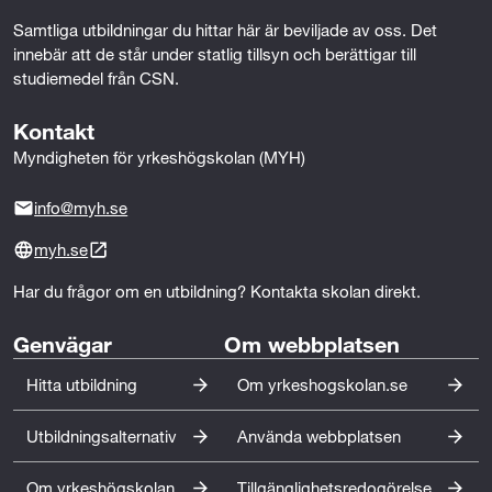
anställning i just den bransch som intresserar dig.
Samtliga utbildningar du hittar här är beviljade av oss. Det 
Drivna säljare och digitala marknadsförare efterfrågas
innebär att de står under statlig tillsyn och berättigar till 
i alla branscher!
studiemedel från CSN.
Kontakt
Myndigheten för yrkeshögskolan (MYH)
info@myh.se
myh.se
Har du frågor om en utbildning? Kontakta skolan direkt.
Genvägar
Om webbplatsen
Hitta utbildning
Om yrkeshogskolan.se
Utbildningsalternativ
Använda webbplatsen
Om yrkeshögskolan
Tillgänglighetsredogörelse