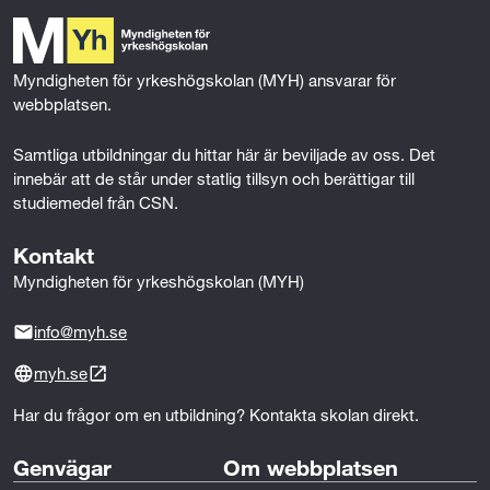
Minst 6 månaders yrkeserfarenhet på minst 50 %
o
e
d
tjänstgöringsgrad inom grön näring eller erfarenhet av
o
r
I
k
n
projektledning, samordning, planering och/eller
Myndigheten för yrkeshögskolan (MYH) ansvarar för 
koordinering inom valfri bransch eller motsvarande.
webbplatsen.
Samtliga utbildningar du hittar här är beviljade av oss. Det 
innebär att de står under statlig tillsyn och berättigar till 
studiemedel från CSN.
* 
Om du inte uppfyller kraven på särskilda 
förkunskaper/villkor för den här utbildningen kan du ha 
Kontakt
möjlighet att gå en behörighetsgivande förutbildning 
Myndigheten för yrkeshögskolan (MYH)
(BFU). Den ger dig de kunskaper som krävs, och om du 
blir godkänd är du garanterad en plats på utbildningen. 
info@myh.se
Kontakta utbildningsanordnaren för mer information.
myh.se
Har du frågor om en utbildning? Kontakta skolan direkt.
Genvägar
Om webbplatsen