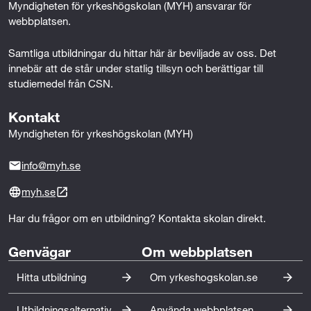
Myndigheten för yrkeshögskolan (MYH) ansvarar för 
uppdrag och projekt samt stöttar genom teknisk
webbplatsen.
förvaltning, uppföljning, ekonomi och planering.
Projektingenjören sitter på den tekniska kompetensen
Samtliga utbildningar du hittar här är beviljade av oss. Det 
och ger förslag på beslut om åtgärder,
innebär att de står under statlig tillsyn och berättigar till 
handlingsalternativ och användning av resurser inom
studiemedel från CSN.
projekten.
Kontakt
I rollen har du stort kundfokus vilket bland annat
Myndigheten för yrkeshögskolan (MYH)
innebär att du behöver vara lyhörd för kundens
önskemål. Projektingenjören jobbar också med t ex
info@myh.se
inköp, tidsplanering och ekonomistyrning.
myh.se
En projektingenjör inom järnväg har omfattande
Har du frågor om en utbildning? Kontakta skolan direkt.
kontakter med både interna och externa parter. Du rör
dig ute i verksamhetens olika projekt och då gäller det
Genvägar
Om webbplatsen
att du är kommunikativ, har god samarbetsförmåga
Hitta utbildning
Om yrkeshogskolan.se
och flexibel som person.
Utbildningsalternativ
Använda webbplatsen