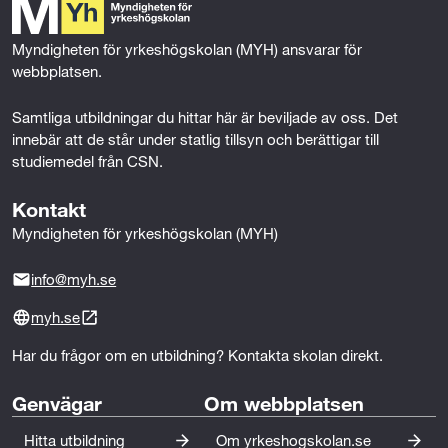
förkunskaper/villkor för den här utbildningen kan du ha 
o
r
I
möjlighet att gå en behörighetsgivande förutbildning 
k
n
Myndigheten för yrkeshögskolan (MYH) ansvarar för 
(BFU). Den ger dig de kunskaper som krävs, och om du 
webbplatsen.
blir godkänd är du garanterad en plats på utbildningen. 
Kontakta utbildningsanordnaren för mer information.
Samtliga utbildningar du hittar här är beviljade av oss. Det 
innebär att de står under statlig tillsyn och berättigar till 
studiemedel från CSN.
Kontakt
Myndigheten för yrkeshögskolan (MYH)
info@myh.se
myh.se
Har du frågor om en utbildning? Kontakta skolan direkt.
Genvägar
Om webbplatsen
Hitta utbildning
Om yrkeshogskolan.se