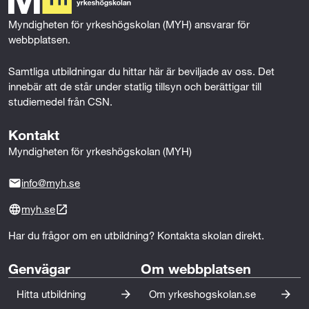
o
r
I
Elkraftteknik (100p)
k
n
Myndigheten för yrkeshögskolan (MYH) ansvarar för 
webbplatsen.
Samtliga utbildningar du hittar här är beviljade av oss. Det 
innebär att de står under statlig tillsyn och berättigar till 
studiemedel från CSN.
Kontakt
Myndigheten för yrkeshögskolan (MYH)
info@myh.se
myh.se
Har du frågor om en utbildning? Kontakta skolan direkt.
Genvägar
Om webbplatsen
Hitta utbildning
Om yrkeshogskolan.se