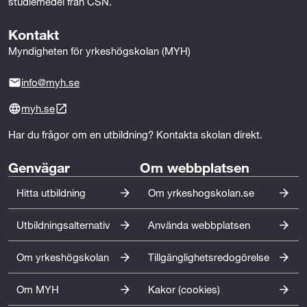
studiemedel från CSN.
a
Kontakt
r
Myndigheten för yrkeshögskolan (MYH)
b
info@myh.se
e
myh.se
t
Har du frågor om en utbildning? Kontakta skolan direkt.
e
Genvägar
Om webbplatsen
Hitta utbildning
Om yrkeshogskolan.se
Utbildningsalternativ
Använda webbplatsen
Om yrkeshögskolan
Tillgänglighetsredogörelse
Om MYH
Kakor (cookies)