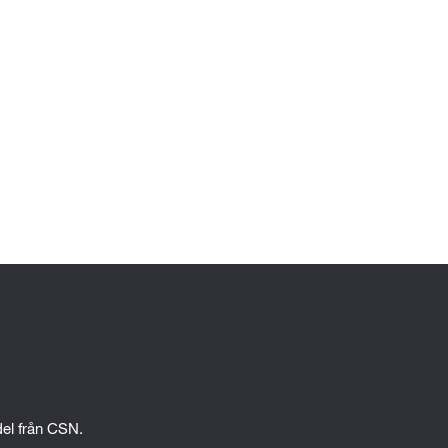
t
edel från CSN.