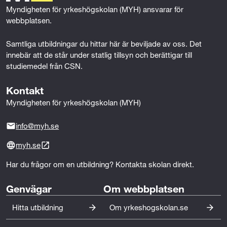
k
n
Myndigheten för yrkeshögskolan (MYH) ansvarar för 
webbplatsen.
Samtliga utbildningar du hittar här är beviljade av oss. Det 
innebär att de står under statlig tillsyn och berättigar till 
studiemedel från CSN.
Kontakt
Myndigheten för yrkeshögskolan (MYH)
info@myh.se
myh.se
Har du frågor om en utbildning? Kontakta skolan direkt.
Genvägar
Om webbplatsen
Hitta utbildning
Om yrkeshogskolan.se