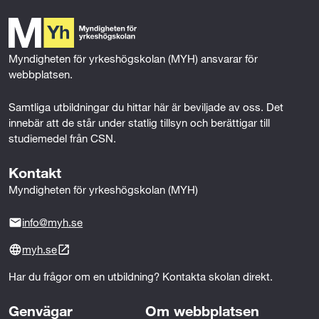
Hälso- och sjukvård 2 (100p)
b
t
e
l
o
e
d
Omvårdnad 1 (100p)
o
r
I
k
n
Omvårdnad 2 (100p)
Myndigheten för yrkeshögskolan (MYH) ansvarar för 
webbplatsen.
Psykiatri 1 (100p)
Samtliga utbildningar du hittar här är beviljade av oss. Det 
Psykiatri 2 (200p)
innebär att de står under statlig tillsyn och berättigar till 
studiemedel från CSN.
Psykologi 1 (50p)
Kontakt
Social omsorg 1 (100p)
Myndigheten för yrkeshögskolan (MYH)
Social omsorg 2 (100p)
info@myh.se
Svenska 1 eller Svenska som andraspråk 1
(100p)
myh.se
Samhällskunskap 1a1 (50p)
Har du frågor om en utbildning? Kontakta skolan direkt.
Gymnasiearbete med inriktning mot vård och
Genvägar
Om webbplatsen