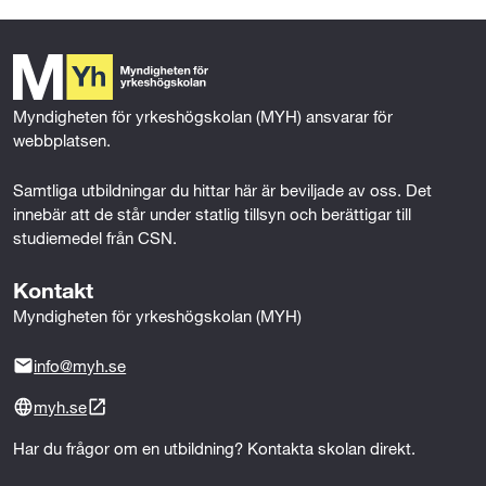
som avses i punkt 1, samt kunna styrka sin allsidiga
e
t
k
i
Mer om behörighet
b
t
e
l
kör- och trafikvana genom en körbedömning
o
e
d
genomförd av utbildaren eller den som utbildaren
o
r
I
utser.
k
n
Myndigheten för yrkeshögskolan (MYH) ansvarar för 
webbplatsen.
Samtliga utbildningar du hittar här är beviljade av oss. Det 
innebär att de står under statlig tillsyn och berättigar till 
studiemedel från CSN.
Kontakt
Myndigheten för yrkeshögskolan (MYH)
info@myh.se
myh.se
Har du frågor om en utbildning? Kontakta skolan direkt.