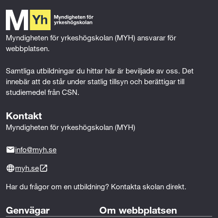
b
t
e
l
* 
Om du inte uppfyller kraven på särskilda 
o
e
d
förkunskaper/villkor för den här utbildningen kan du ha 
o
r
I
möjlighet att gå en behörighetsgivande förutbildning 
k
n
Myndigheten för yrkeshögskolan (MYH) ansvarar för 
(BFU). Den ger dig de kunskaper som krävs, och om du 
webbplatsen.
blir godkänd är du garanterad en plats på utbildningen. 
Kontakta utbildningsanordnaren för mer information.
Samtliga utbildningar du hittar här är beviljade av oss. Det 
innebär att de står under statlig tillsyn och berättigar till 
studiemedel från CSN.
Kontakt
Myndigheten för yrkeshögskolan (MYH)
info@myh.se
myh.se
Har du frågor om en utbildning? Kontakta skolan direkt.
Genvägar
Om webbplatsen