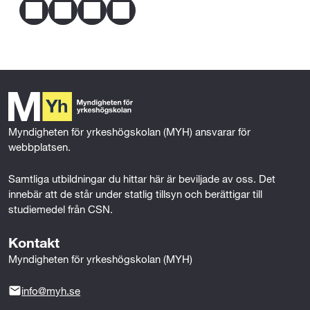
dig utbildningen.
F
T
L
E
a
w
i
m
c
i
n
a
Mer om behörighet
e
t
k
i
b
t
e
l
o
e
d
o
r
I
k
n
Myndigheten för yrkeshögskolan (MYH) ansvarar för 
webbplatsen.
Samtliga utbildningar du hittar här är beviljade av oss. Det 
innebär att de står under statlig tillsyn och berättigar till 
studiemedel från CSN.
Kontakt
Myndigheten för yrkeshögskolan (MYH)
info@myh.se