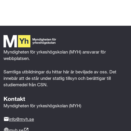
l
l
Myndigheten för yrkeshögskolan (MYH) ansvarar för 
webbplatsen.
Samtliga utbildningar du hittar här är beviljade av oss. Det 
innebär att de står under statlig tillsyn och berättigar till 
studiemedel från CSN.
Kontakt
Myndigheten för yrkeshögskolan (MYH)
info@myh.se
myh.se