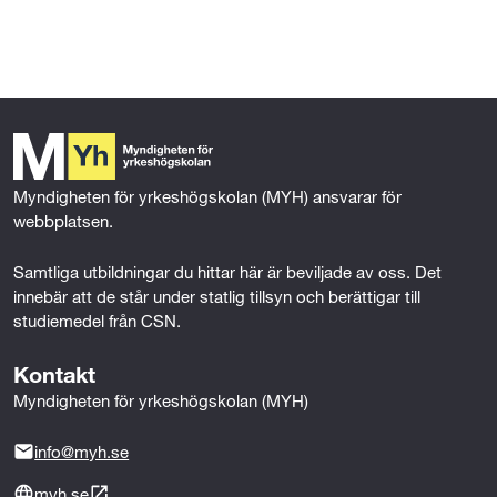
l
l
Myndigheten för yrkeshögskolan (MYH) ansvarar för 
webbplatsen.
Samtliga utbildningar du hittar här är beviljade av oss. Det 
innebär att de står under statlig tillsyn och berättigar till 
studiemedel från CSN.
Kontakt
Myndigheten för yrkeshögskolan (MYH)
info@myh.se
myh.se