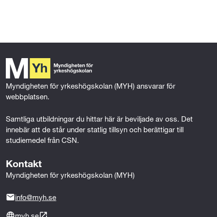
l
l
Myndigheten för yrkeshögskolan (MYH) ansvarar för 
webbplatsen.
Samtliga utbildningar du hittar här är beviljade av oss. Det 
innebär att de står under statlig tillsyn och berättigar till 
studiemedel från CSN.
Kontakt
Myndigheten för yrkeshögskolan (MYH)
info@myh.se
myh.se