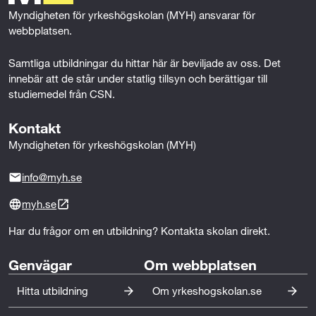
r
k
n
Myndigheten för yrkeshögskolan (MYH) ansvarar för 
d
webbplatsen.
s
Samtliga utbildningar du hittar här är beviljade av oss. Det 
innebär att de står under statlig tillsyn och berättigar till 
a
studiemedel från CSN.
m
Kontakt
t
Myndigheten för yrkeshögskolan (MYH)
s
info@myh.se
o
myh.se
c
Har du frågor om en utbildning? Kontakta skolan direkt.
i
Genvägar
Om webbplatsen
a
Hitta utbildning
Om yrkeshogskolan.se
l