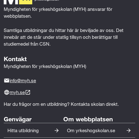
e
k
n
Myndigheten för yrkeshögskolan (MYH) ansvarar för 
r
webbplatsen.
Samtliga utbildningar du hittar här är beviljade av oss. Det 
innebär att de står under statlig tillsyn och berättigar till 
studiemedel från CSN.
Kontakt
Myndigheten för yrkeshögskolan (MYH)
info@myh.se
myh.se
Har du frågor om en utbildning? Kontakta skolan direkt.
Genvägar
Om webbplatsen
Hitta utbildning
Om yrkeshogskolan.se