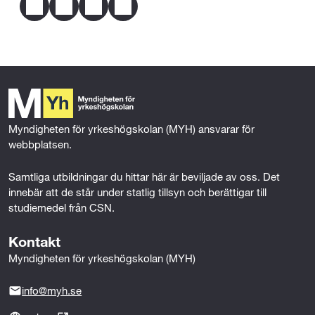
Mer om behörighet
r
F
T
L
E
a
w
i
m
s
c
i
n
a
e
t
k
i
ä
b
t
e
l
o
e
d
l
o
r
I
j
k
n
Myndigheten för yrkeshögskolan (MYH) ansvarar för 
n
webbplatsen.
i
Samtliga utbildningar du hittar här är beviljade av oss. Det 
innebär att de står under statlig tillsyn och berättigar till 
n
studiemedel från CSN.
g
Kontakt
Myndigheten för yrkeshögskolan (MYH)
info@myh.se