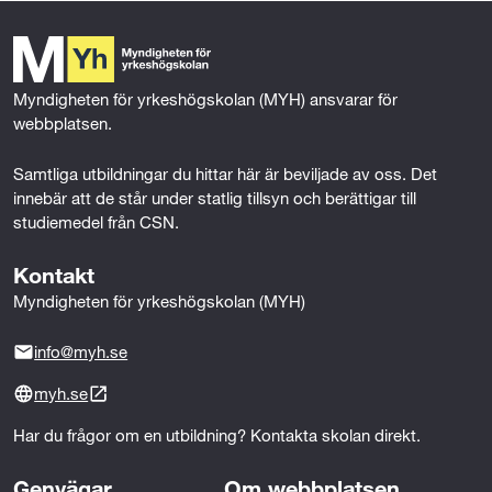
Med relaterade yrkeserfarenhet menas arbete inom
b
t
e
l
ä
gröna näringar, växthus, odling och livsmedelssektorn.
o
e
d
Mer om behörighet
Arbete inom hållbarhet och självförsörjning kopplat till
d
o
r
I
bygg- och fastighet räknas också som relaterat arbete.
k
n
g
Myndigheten för yrkeshögskolan (MYH) ansvarar för 
webbplatsen.
å
Samtliga utbildningar du hittar här är beviljade av oss. Det 
r
innebär att de står under statlig tillsyn och berättigar till 
studiemedel från CSN.
d
Kontakt
Myndigheten för yrkeshögskolan (MYH)
info@myh.se
myh.se
Har du frågor om en utbildning? Kontakta skolan direkt.
Genvägar
Om webbplatsen