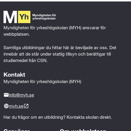
b
t
e
l
o
o
e
d
Mer om behörighet
o
r
I
c
k
n
Myndigheten för yrkeshögskolan (MYH) ansvarar för 
h
webbplatsen.
f
Samtliga utbildningar du hittar här är beviljade av oss. Det 
a
innebär att de står under statlig tillsyn och berättigar till 
studiemedel från CSN.
s
Kontakt
t
Myndigheten för yrkeshögskolan (MYH)
i
info@myh.se
g
myh.se
h
Har du frågor om en utbildning? Kontakta skolan direkt.
e