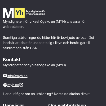
t
b
t
e
l
Mer om behörighet
o
e
d
r
o
r
I
k
n
a
Myndigheten för yrkeshögskolan (MYH) ansvarar för 
webbplatsen.
t
i
Samtliga utbildningar du hittar här är beviljade av oss. Det 
innebär att de står under statlig tillsyn och berättigar till 
o
studiemedel från CSN.
n
Kontakt
o
Myndigheten för yrkeshögskolan (MYH)
c
info@myh.se
h
myh.se
f
Har du frågor om en utbildning? Kontakta skolan direkt.
ö
Genvägar
Om webbplatsen