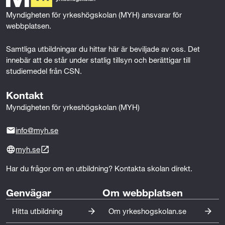
k
n
Myndigheten för yrkeshögskolan (MYH) ansvarar för 
webbplatsen.
Samtliga utbildningar du hittar här är beviljade av oss. Det 
innebär att de står under statlig tillsyn och berättigar till 
studiemedel från CSN.
Kontakt
Myndigheten för yrkeshögskolan (MYH)
info@myh.se
myh.se
Har du frågor om en utbildning? Kontakta skolan direkt.
Genvägar
Om webbplatsen
Hitta utbildning
Om yrkeshogskolan.se