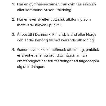
n
Har en gymnasieexamen från gymnasieskolan 
i
eller kommunal vuxenutbildning.
k
Har en svensk eller utländsk utbildning som 
motsvarar kraven i punkt 1.
o
Är bosatt i Danmark, Finland, Island eller Norge 
c
och är där behörig till motsvarande utbildning.
h
Genom svensk eller utländsk utbildning, praktisk 
t
erfarenhet eller på grund av någon annan 
omständighet har förutsättningar att tillgodogöra 
i
dig utbildningen.
l
l
Mer om behörighet
v
e
Särskilda förkunskaper/villkor