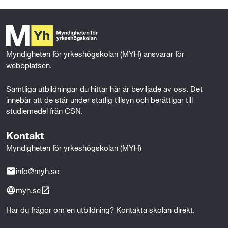
e
t
k
i
b
t
e
l
o
e
d
o
r
I
k
n
Myndigheten för yrkeshögskolan (MYH) ansvarar för 
webbplatsen.
Samtliga utbildningar du hittar här är beviljade av oss. Det 
innebär att de står under statlig tillsyn och berättigar till 
studiemedel från CSN.
Kontakt
Myndigheten för yrkeshögskolan (MYH)
info@myh.se
myh.se
Har du frågor om en utbildning? Kontakta skolan direkt.