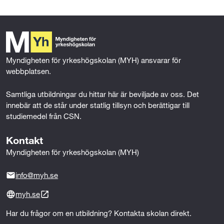
Det krävs yrkeslivserfarenhet inom konstruktion eller
e
t
k
i
handledning och praktiska simuleringar. Genom
Mer om behörighet
CAD eller motsvarande
b
t
e
l
fallbaserade uppgifter och samarbete i digitala
o
e
d
studiegrupper utvecklar du färdigheter som direkt kan
o
r
I
användas i din yrkesroll.
k
n
Myndigheten för yrkeshögskolan (MYH) ansvarar för 
Fördelar med utbildningen
webbplatsen.
• Kostnadsfri
Samtliga utbildningar du hittar här är beviljade av oss. Det 
• CSN-berättigad
innebär att de står under statlig tillsyn och berättigar till 
• Distansstudier
studiemedel från CSN.
• Deltid (50 %)
• Möjlighet att kombinera studier med arbete
Kontakt
• Praktiska övningar och verklighetsnära case
Myndigheten för yrkeshögskolan (MYH)
• Branschförankrat innehåll
info@myh.se
Efter utbildningen
Efter utbildningen kan du självständigt utföra
myh.se
hållfasthetsberäkningar, simuleringar och analyser
Har du frågor om en utbildning? Kontakta skolan direkt.
med hjälp av CAD-verktyg. Du får kompetens att