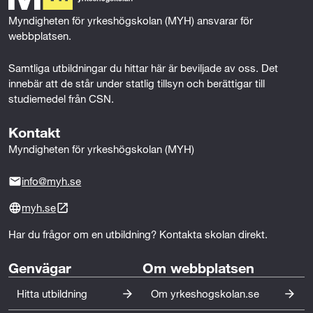
k
n
Myndigheten för yrkeshögskolan (MYH) ansvarar för 
webbplatsen.
Samtliga utbildningar du hittar här är beviljade av oss. Det 
innebär att de står under statlig tillsyn och berättigar till 
studiemedel från CSN.
Kontakt
Myndigheten för yrkeshögskolan (MYH)
info@myh.se
myh.se
Har du frågor om en utbildning? Kontakta skolan direkt.
Genvägar
Om webbplatsen
Hitta utbildning
Om yrkeshogskolan.se