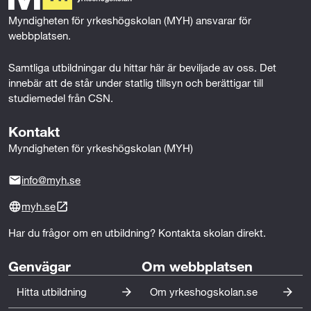
e
k
n
Myndigheten för yrkeshögskolan (MYH) ansvarar för 
r
webbplatsen.
Samtliga utbildningar du hittar här är beviljade av oss. Det 
innebär att de står under statlig tillsyn och berättigar till 
studiemedel från CSN.
Kontakt
Myndigheten för yrkeshögskolan (MYH)
info@myh.se
myh.se
Har du frågor om en utbildning? Kontakta skolan direkt.
Genvägar
Om webbplatsen
Hitta utbildning
Om yrkeshogskolan.se