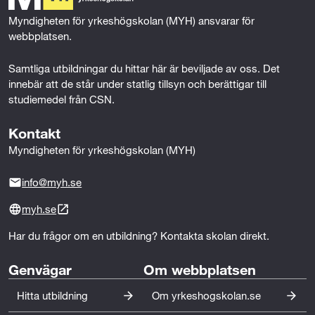
o
k
n
Myndigheten för yrkeshögskolan (MYH) ansvarar för 
- underhållsarbete och felsökning i VA-anläggningar,
c
webbplatsen.
t.ex. pumpar, ventiler, el/automation, instrumentering
h
och styrsystem (SCADA m. fl.).
Samtliga utbildningar du hittar här är beviljade av oss. Det 
innebär att de står under statlig tillsyn och berättigar till 
f
- processnära arbete med kemikaliehantering,
studiemedel från CSN.
hygien-/säkerhetsrutiner, arbetsmiljö och
a
riskbedömningar i anläggningsmiljö.
Kontakt
s
Myndigheten för yrkeshögskolan (MYH)
- arbetsledning eller samordning av drift/underhåll i
t
VA-anläggning, inklusive kontakt med entreprenörer
info@myh.se
i
och leverantörer.
myh.se
g
- närliggande industriell processdrift (t.ex.
Har du frågor om en utbildning? Kontakta skolan direkt.
h
livsmedel/energi) kan godtas om arbetsuppgifterna
tydligt motsvarar processövervakning, automation och
Genvägar
Om webbplatsen
e
underhåll i anläggningsdrift, och sökanden samtidigt
Hitta utbildning
Om yrkeshogskolan.se
arbetar i eller mot VA-verksamhet.
t