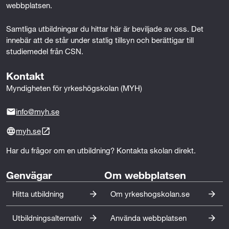
t
webbplatsen.
r
Samtliga utbildningar du hittar här är beviljade av oss. Det 
innebär att de står under statlig tillsyn och berättigar till 
a
studiemedel från CSN.
t
Kontakt
i
Myndigheten för yrkeshögskolan (MYH)
o
info@myh.se
n
myh.se
o
Har du frågor om en utbildning? Kontakta skolan direkt.
c
Genvägar
Om webbplatsen
h
Hitta utbildning
Om yrkeshogskolan.se
f
ö
Utbildningsalternativ
Använda webbplatsen