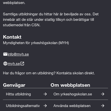
t
webbplatsen.
r
Samtliga utbildningar du hittar här är beviljade av oss. Det 
innebär att de står under statlig tillsyn och berättigar till 
a
studiemedel från CSN.
t
Kontakt
i
Myndigheten för yrkeshögskolan (MYH)
o
info@myh.se
n
myh.se
o
Har du frågor om en utbildning? Kontakta skolan direkt.
c
Genvägar
Om webbplatsen
h
Hitta utbildning
Om yrkeshogskolan.se
f
ö
Utbildningsalternativ
Använda webbplatsen