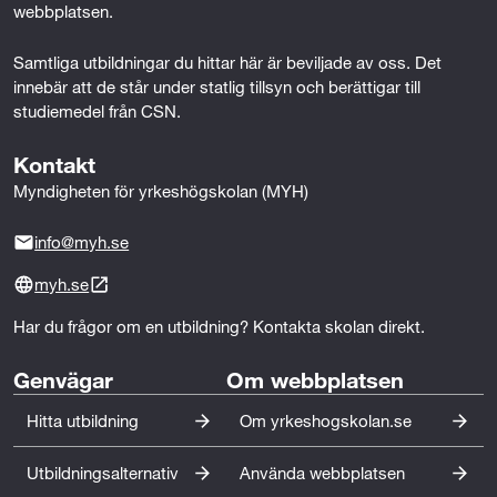
d
webbplatsen.
e
Samtliga utbildningar du hittar här är beviljade av oss. Det 
innebär att de står under statlig tillsyn och berättigar till 
s
studiemedel från CSN.
i
Kontakt
g
Myndigheten för yrkeshögskolan (MYH)
n
info@myh.se
myh.se
Har du frågor om en utbildning? Kontakta skolan direkt.
Genvägar
Om webbplatsen
Hitta utbildning
Om yrkeshogskolan.se
Utbildningsalternativ
Använda webbplatsen